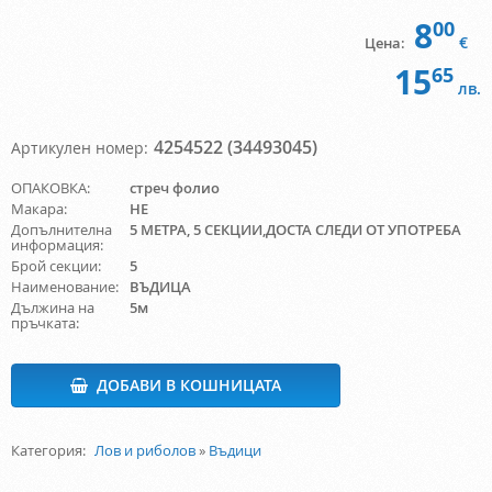
8
00
€
Цена:
15
65
лв.
4254522 (34493045)
Артикулен номер:
ОПАКОВКА:
стреч фолио
Макара:
НЕ
Допълнителна
5 МЕТРА, 5 СЕКЦИИ,ДОСТА СЛЕДИ ОТ УПОТРЕБА
информация:
Брой секции:
5
Наименование:
ВЪДИЦА
Дължина на
5м
пръчката:
ДОБАВИ В КОШНИЦАТА
Категория:
Лов и риболов
»
Въдици