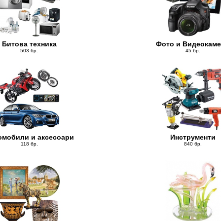
Битова техника
Фото и Видеокам
503 бр.
45 бр.
омобили и аксесоари
Инструменти
118 бр.
840 бр.