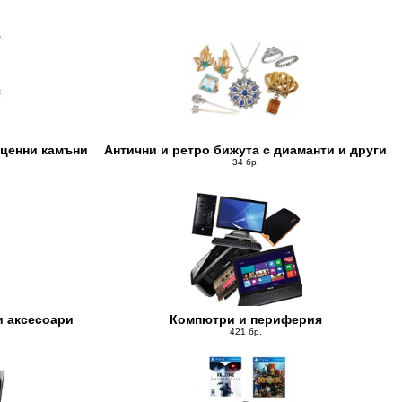
оценни камъни
Антични и ретро бижута с диаманти и други
34 бр.
и аксесоари
Компютри и периферия
421 бр.