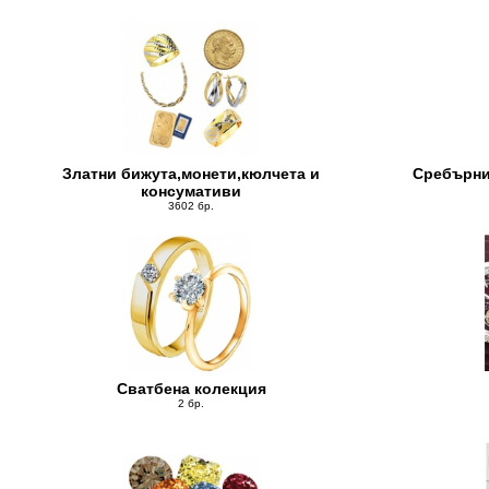
Златни бижута,монети,кюлчета и
Сребърни
консумативи
3602 бр.
Сватбена колекция
2 бр.