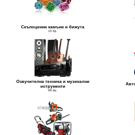
Скъпоценни камъни и бижута
10 бр.
Озвучителна техника и музикални
Авт
иструменти
86 бр.