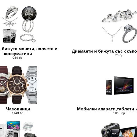
 бижута,монети,кюлчета и
Диаманти и бижута със скъп
консумативи
75 бр.
984 бр.
Часовници
Мобилни апарати,таблети 
1149 бр.
1053 бр.