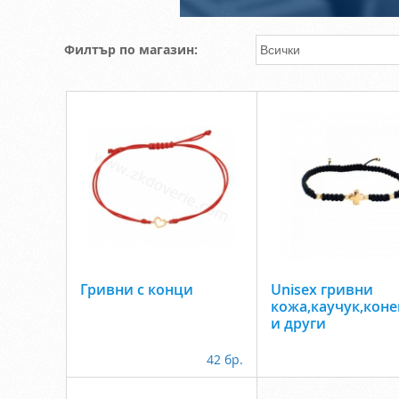
Филтър по магазин:
Гривни с конци
Unisex гривни
кожа,каучук,коне
и други
42 бр.