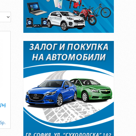
дърво
бр.