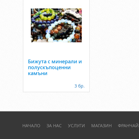
Бижута с минерали и
полускъпоценни
камъни
3 бр.
НАЧАЛО
ЗА НАС
УСЛУГИ
МАГАЗИН
ФРАНЧАЙ