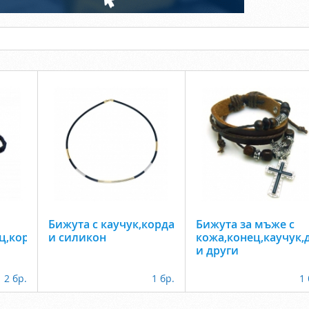
Бижута с каучук,корда
Бижута за мъже с
ц,корда,силикон
и силикон
кожа,конец,каучук,
и други
2 бр.
1 бр.
1 