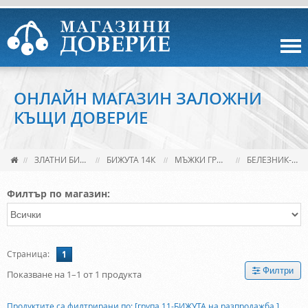
ОНЛАЙН МАГАЗИН ЗАЛОЖНИ
КЪЩИ ДОВЕРИЕ
ЗЛАТНИ БИЖУТА,МОНЕТИ,КЮЛЧЕТА И КОНСУМАТИВИ
БИЖУТА 14К
MЪЖКИ ГРИВНИ 14К
БЕЛЕЗНИК-ПЛЪТЕН/ПОДВИЖЕН
Филтър по магазин:
Страница:
1
Филтри
Показване на 1–1 от 1 продукта
Продуктите са филтрирани по: [група 11-БИЖУТА на разпродажба ]