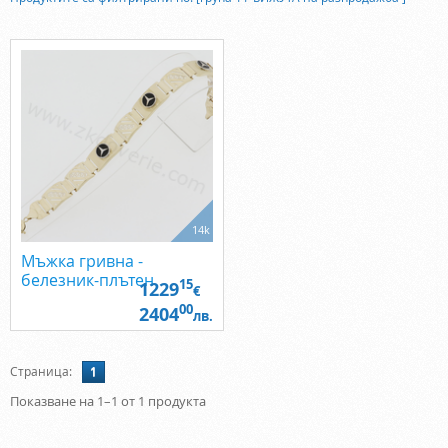
14k
Мъжка гривна -
белезник-плътен
15
1229
€
00
2404
лв.
Страница:
1
Показване на 1–1 от 1 продукта