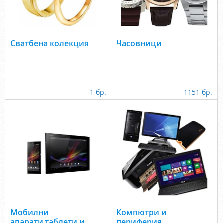
Сватбена колекция
Часовници
1 бр.
1151 бр.
Мобилни
Компютри и
апарати,таблети и
периферия