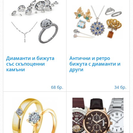
Диаманти и бижута
Антични и ретро
със скъпоценни
бижута с диаманти и
камъни
други
68 бр.
34 бр.