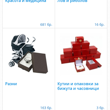
Красота и медицина
Лов и риболов
681 бр.
16 бр.
Разни
Кутии и опаковки за
бижута и часовници
163 бр.
3 бр.