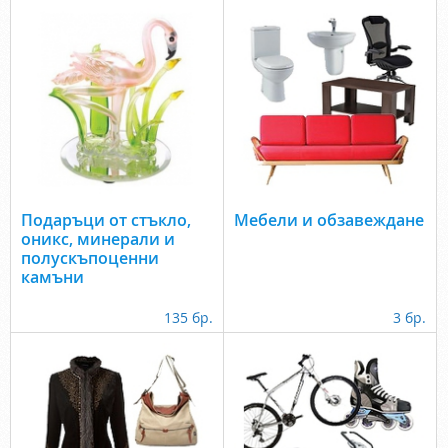
Подаръци от стъкло,
Мебели и обзавеждане
оникс, минерали и
полускъпоценни
камъни
135 бр.
3 бр.