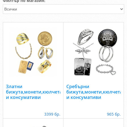
Филтър по магазин:
Златни
Сребърни
бижута,монети,кюлчета
бижута,монети,кюлчета
и консумативи
и консумативи
3399 бр.
965 бр.