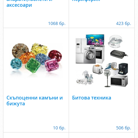
аксесоари
1068 бр.
423 бр.
Скъпоценни камъни и
Битова техника
бижута
10 бр.
506 бр.